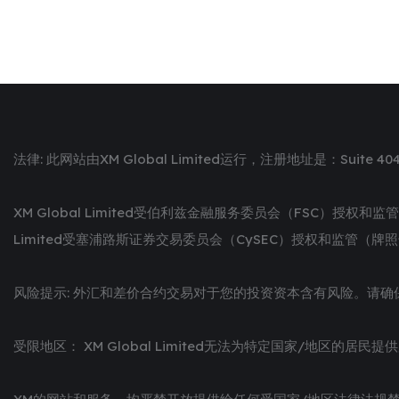
法律: 此网站由XM Global Limited运行，注册地址是：Suite 404, 
XM Global Limited受伯利兹金融服务委员会（FSC）授权和监管（牌照号: 0
Limited受塞浦路斯证券交易委员会（CySEC）授权和监管（牌照号：1
风险提示: 外汇和差价合约交易对于您的投资资本含有风险。请
受限地区： XM Global Limited无法为特定国家/地区的居民